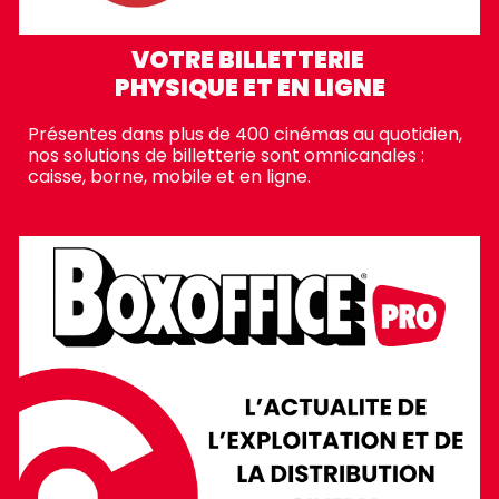
VOTRE BILLETTERIE
PHYSIQUE ET EN LIGNE
Présentes dans plus de
400
cinémas au quotidien,
no
s solutions de
billetterie sont omnicanales
:
caisse, borne, mobile et en ligne.